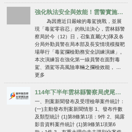
題
宣
強化執法安全與效能！雲警實施毒駕攔檢實戰演練
導
為因應近日嚴峻的毒駕挑戰，並展
民
現「毒駕零容忍」的執法決心，雲林縣警
意
察局於今（12）日，召集直屬(大)隊及各
廣
分局外勤員警在局本部及長安情境模擬靶
場
場舉行「毒駕攔檢勤務安全訓練演練」。
便
本次演練旨在強化第一線員警在面對毒
民
駕、酒駕等高風險車輛之攔檢效能， ...
服
更多
務
政
114年下半年雲林縣警察局虎尾分局發布刑案新聞違反 偵查不公開規定檢討報告
府
一、刑案新聞發布及受理檢舉案件統計：
資
(一)主動發布刑案新聞情形 1、發布件數
訊
及類型統計 (1)第8條第1項：9件 2、揭露
公
開
影音資料案件統計 (1)第9條第1項第6