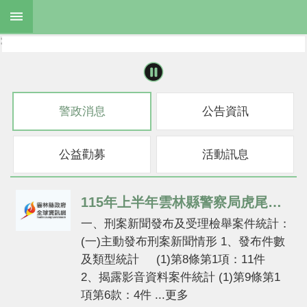
跳到主要內容區塊
:::
:::
進
階
搜
尋
警政消息
公告資訊
公益勸募
活動訊息
公
布
欄
115年上半年雲林縣警察局虎尾分局發布刑案新聞違反 偵查不公開規定檢討報告
機
一、刑案新聞發布及受理檢舉案件統計：
關
(一)主動發布刑案新聞情形 1、發布件數
簡
及類型統計 (1)第8條第1項：11件
介
2、揭露影音資料案件統計 (1)第9條第1
主
項第6款：4件 ...更多