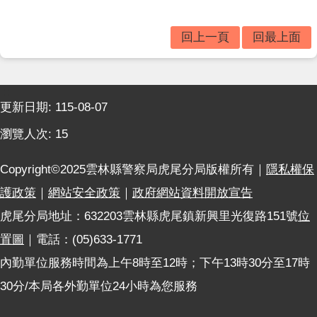
題
宣
導
回上一頁
回最上面
民
意
:::
廣
更新日期:
115-08-07
場
瀏覽人次:
15
便
民
Copyright©2025雲林縣警察局虎尾分局版權所有｜
隱私權保
服
務
護政策
｜
網站安全政策
｜
政府網站資料開放宣告
虎尾分局地址：632203雲林縣虎尾鎮新興里光復路151號
位
政
府
置圖
｜電話：(05)633-1771
資
內勤單位服務時間為上午8時至12時；下午13時30分至17時
訊
公
30分/本局各外勤單位24小時為您服務
開