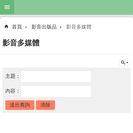
跳到主要內容區塊
:::
進
:::
階
首頁
影音出版品
影音多媒體
搜
尋
影音多媒體
公
布
主題：
欄
內容：
機
關
簡
介
主