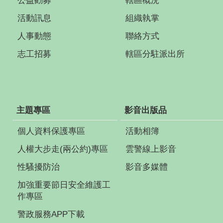
公益勸募
轄區概況
活動訊息
組織執掌
人事動態
聯絡方式
志工招募
轄區分駐派出所
主題專區
影音出版品
個人資料保護專區
活動相簿
人權大步走(兩公約)專區
雲警線上影音
性騷擾防治
影音多媒體
加強重要節日安全維護工
作專區
警政服務APP下載