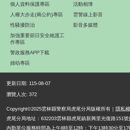
個人資料保護專區
活動相簿
人權大步走(兩公約)專區
雲警線上影音
性騷擾防治
影音多媒體
加強重要節日安全維護工
作專區
警政服務APP下載
婦幼專區
更新日期:
115-08-07
瀏覽人次:
372
Copyright©2025雲林縣警察局虎尾分局版權所有｜
隱私
虎尾分局地址：632203雲林縣虎尾鎮新興里光復路151號
內勤單位服務時間為上午8時至12時；下午13時30分至17