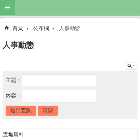
跳到主要內容區塊
:::
進
:::
階
首頁
公布欄
人事動態
搜
尋
人事動態
公
布
主題：
欄
內容：
機
關
簡
介
主
查無資料