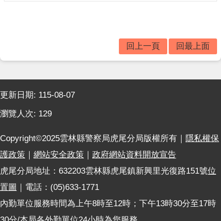
題
宣
導
民
回上一頁
回最上面
意
廣
場
:::
更新日期:
115-08-07
便
民
瀏覽人次:
129
服
務
Copyright©2025雲林縣警察局虎尾分局版權所有｜
隱私權保
政
護政策
｜
網站安全政策
｜
政府網站資料開放宣告
府
虎尾分局地址：632203雲林縣虎尾鎮新興里光復路151號
位
資
訊
置圖
｜電話：(05)633-1771
公
內勤單位服務時間為上午8時至12時；下午13時30分至17時
開
30分/本局各外勤單位24小時為您服務