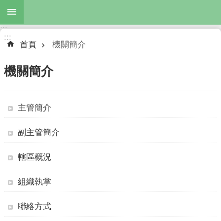
跳到主要內容區塊
:::
進
:::
階
首頁
機關簡介
搜
尋
機關簡介
主管簡介
公
布
副主管簡介
欄
機
轄區概況
關
簡
組織執掌
介
聯絡方式
主