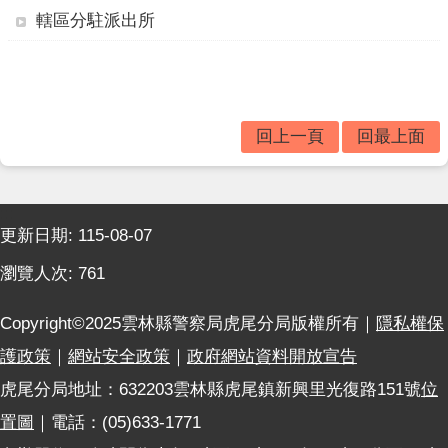
題
轄區分駐派出所
宣
導
民
意
廣
回上一頁
回最上面
場
便
:::
民
更新日期:
115-08-07
服
務
瀏覽人次:
761
政
Copyright©2025雲林縣警察局虎尾分局版權所有｜
隱私權保
府
資
護政策
｜
網站安全政策
｜
政府網站資料開放宣告
訊
虎尾分局地址：632203雲林縣虎尾鎮新興里光復路151號
位
公
開
置圖
｜電話：(05)633-1771