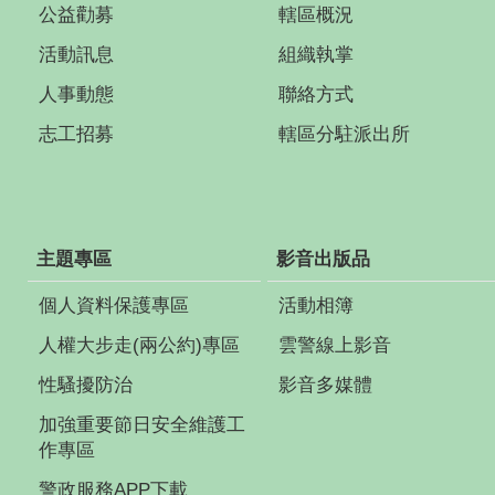
公益勸募
轄區概況
活動訊息
組織執掌
人事動態
聯絡方式
志工招募
轄區分駐派出所
主題專區
影音出版品
個人資料保護專區
活動相簿
人權大步走(兩公約)專區
雲警線上影音
性騷擾防治
影音多媒體
加強重要節日安全維護工
作專區
警政服務APP下載