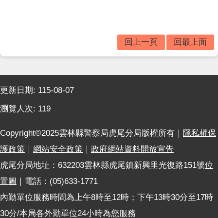
題
宣
導
回上一頁
回最上面
民
意
廣
場
:::
更新日期:
115-08-07
便
民
瀏覽人次:
119
服
務
Copyright©2025雲林縣警察局虎尾分局版權所有｜
隱私權保
政
護政策
｜
網站安全政策
｜
政府網站資料開放宣告
府
虎尾分局地址：632203雲林縣虎尾鎮新興里光復路151號
位
資
置圖
｜電話：(05)633-1771
訊
公
內勤單位服務時間為上午8時至12時；下午13時30分至17時
開
30分/本局各外勤單位24小時為您服務