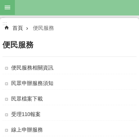
跳到主要內容區塊
:::
進
:::
階
首頁
便民服務
搜
尋
便民服務
便民服務相關資訊
公
布
民眾申辦服務須知
欄
機
民眾檔案下載
關
簡
受理110報案
介
線上申辦服務
主