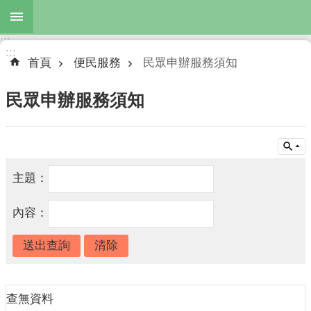
跳到主要內容區塊
:::
進
:::
階
首頁
便民服務
民眾申辦服務須知
搜
尋
民眾申辦服務須知
公
布
主題：
欄
內容：
機
關
簡
介
主
查無資料