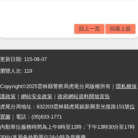
題
宣
導
民
回上一頁
回最上面
意
廣
場
:::
更新日期:
115-08-07
便
民
瀏覽人次:
119
服
務
Copyright©2025雲林縣警察局虎尾分局版權所有｜
隱私權保
政
護政策
｜
網站安全政策
｜
政府網站資料開放宣告
府
虎尾分局地址：632203雲林縣虎尾鎮新興里光復路151號
位
資
訊
置圖
｜電話：(05)633-1771
公
內勤單位服務時間為上午8時至12時；下午13時30分至17時
開
30分/本局各外勤單位24小時為您服務