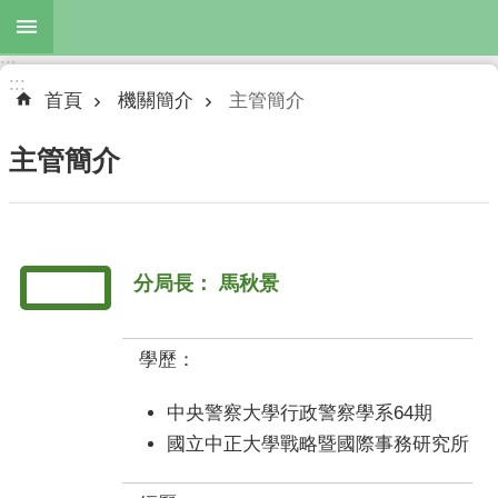
跳到主要內容區塊
:::
進
:::
階
首頁
機關簡介
主管簡介
搜
尋
主管簡介
公
分局長： 馬秋景
布
欄
機
學歷：
關
簡
中央警察大學行政警察學系64期
介
國立中正大學戰略暨國際事務研究所
主