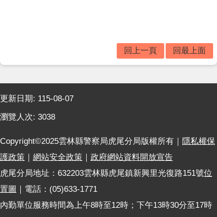
主
題
專
區
回上一頁
回最上面
影
音
出
:::
版
更新日期:
115-08-07
品
瀏覽人次:
3038
相
關
Copyright©2025雲林縣警察局虎尾分局版權所有｜
隱私權保
連
結
護政策
｜
網站安全政策
｜
政府網站資料開放宣告
虎尾分局地址：632203雲林縣虎尾鎮新興里光復路151號
位
置圖
｜電話：(05)633-1771
內勤單位服務時間為上午8時至12時；下午13時30分至17時