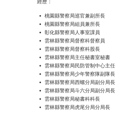
題
經歷：
宣
導
桃園縣警察局巡官兼副所長
桃園縣警察局組員兼所長
民
彰化縣警察局人事室課員
意
廣
雲林縣警察局督察科督察員
場
雲林縣警察局督察科股長
雲林縣警察局主任秘書室秘書
便
民
雲林縣警察局民防管制中心主任
服
雲林縣警察局少年警察隊副隊長
務
雲林縣警察局西螺分局副分局長
雲林縣警察局斗六分局副分局長
政
府
雲林縣警察局秘書科科長
資
雲林縣警察局虎尾分局分局長
訊
公
開