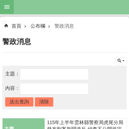
跳到主要內容區塊
:::
進
:::
階
首頁
公布欄
警政消息
搜
尋
警政消息
公
布
主題：
欄
內容：
機
關
簡
介
115年上半年雲林縣警察局虎尾分局
主