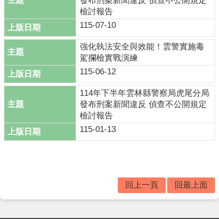
發布刑案新聞違反 偵查不公開規定
題
檢討報告
宣
導
115-07-10
民
強化執法安全與效能！雲警實施毒
意
駕攔檢實戰演練
廣
115-06-12
場
114年下半年雲林縣警察局虎尾分局
便
發布刑案新聞違反 偵查不公開規定
民
檢討報告
服
115-01-13
務
政
府
資
訊
回上一頁
回最上面
公
開