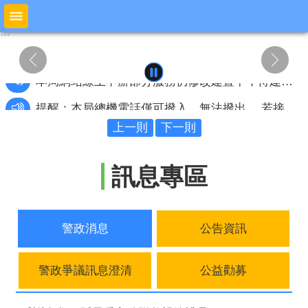
跳到主要內容區塊
:::
:::
進
階
搜
尋
提醒：本局總機電話僅可撥入、無法撥出 ，若接獲來電顯示為本局總機電話號碼05-5322042，即為詐騙電話；若接獲疑似詐騙電話， 請撥打「165反詐騙諮詢專線」或「110報案電話」查詢。
本局網站線上申辦部分服務仍修改建置中，待建置完成後再行重啟服務，期間如需各項警政相關服務，請撥打110電話或逕洽本局所屬各警察單位辦理，造成不變敬請見諒。
上一則
下一則
公
布
訊息專區
欄
本
局
警政消息
公告資訊
簡
介
警政爭議訊息澄清
公益勸募
預
防
宣