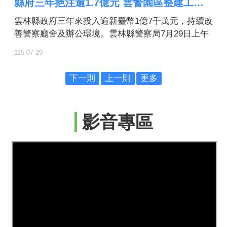
縣府三年挹注逾1.7億元 雲警園區整建工程動土邁向智慧警政新里程
雲林縣政府三年來投入逾新臺幣1億7千萬元，持續改
善警察廳舍及辦公環境。雲林縣警察局7月29日上午
舉行園區整建工程動土祈福典禮，象徵雲林警政正式
115-07-29
邁向「安全廳舍、智慧警政」的新里程碑。
下一則
上一則
更多
影音專區