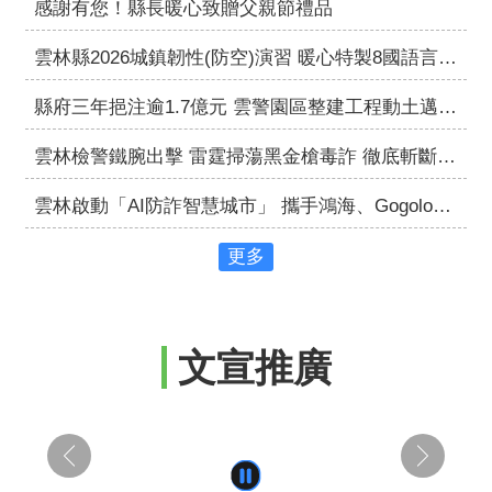
感謝有您！縣長暖心致贈父親節禮品
導
雲林縣2026城鎮韌性(防空)演習 暖心特製8國語言宣導短片，多元族群貼心服務!
民
意
縣府三年挹注逾1.7億元 雲警園區整建工程動土邁向智慧警政新里程
廣
場
雲林檢警鐵腕出擊 雷霆掃蕩黑金槍毒詐 徹底斬斷黑幫金脈！
便
雲林啟動「AI防詐智慧城市」 攜手鴻海、Gogolook打造AI對抗AI防詐模型
民
服
更多
務
政
府
公
文宣推廣
開
資
訊
主