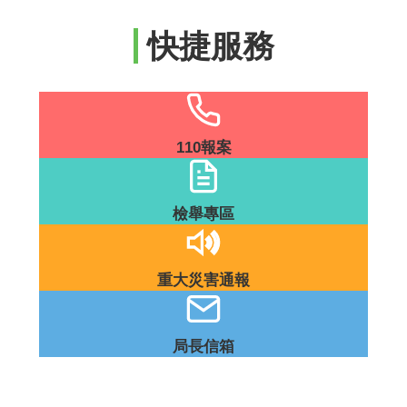
題
專
快捷服務
區
影
音
出
版
110報案
品
相
檢舉專區
關
連
結
重大災害通報
局長信箱