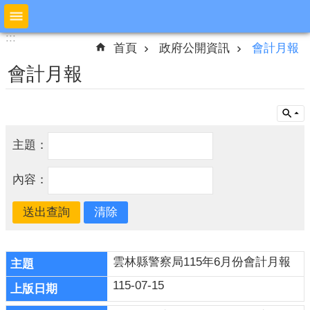
跳到主要內容區塊
:::
:::
進
首頁
政府公開資訊
會計月報
階
搜
會計月報
尋
公
主題：
布
欄
內容：
本
局
簡
介
雲林縣警察局115年6月份會計月報
預
115-07-15
防
宣