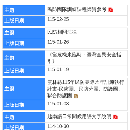
導
民防團隊訓練課程師資參考
民
115-02-25
意
廣
民防相關法律
場
115-01-26
便
《當危機來臨時：臺灣全民安全指
民
引》
服
務
115-01-19
政
雲林縣115年民防團隊常年訓練執行
府
計畫-民防團、民防分團、防護團、
公
聯合防護團
開
115-01-08
資
訊
越南語日常問候用語文字說明
主
114-10-30