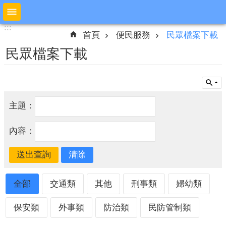
跳到主要內容區塊
:::
:::
進
首頁
便民服務
民眾檔案下載
階
搜
民眾檔案下載
尋
公
主題：
布
欄
內容：
本
局
簡
介
全部
交通類
其他
刑事類
婦幼類
預
保安類
外事類
防治類
民防管制類
防
宣