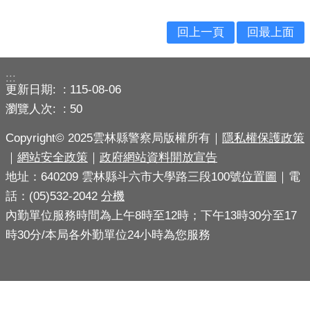
導
回上一頁
回最上面
民
意
廣
:::
場
更新日期:
115-08-06
瀏覽人次:
50
便
民
Copyright© 2025雲林縣警察局版權所有｜
隱私權保護政策
服
｜
網站安全政策
｜
政府網站資料開放宣告
務
地址：640209 雲林縣斗六市大學路三段100號
位置圖
｜電
政
話：(05)532-2042
分機
府
內勤單位服務時間為上午8時至12時；下午13時30分至17
公
時30分/本局各外勤單位24小時為您服務
開
資
訊
主