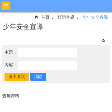
跳到主要內容區塊
:::
:::
進
首頁
預防宣導
少年安全宣導
階
搜
少年安全宣導
尋
公
主題：
布
欄
內容：
本
局
簡
介
查無資料
預
防
宣