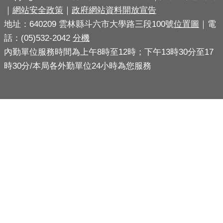
導
｜
網站安全政策
｜
政府網站資料開放宣告
地址：640209 雲林縣斗六市大學路三段100號
位置圖
｜電
民
話：(05)532-2042
分機
意
內勤單位服務時間為上午8時至12時；下午13時30分至17
廣
場
時30分/本局各外勤單位24小時為您服務
便
民
服
務
政
府
公
開
資
訊
主