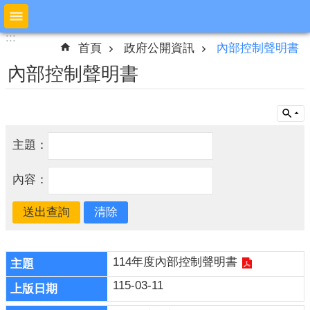
跳到主要內容區塊
:::
:::
進
首頁
政府公開資訊
內部控制聲明書
階
搜
內部控制聲明書
尋
公
主題：
布
欄
內容：
本
局
簡
介
114年度內部控制聲明書
預
115-03-11
防
宣