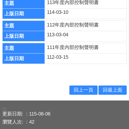
113年度內部控制聲明書
導
114-03-10
民
意
112年度內部控制聲明書
廣
113-03-04
場
111年度內部控制聲明書
便
民
112-03-15
服
務
政
府
回上一頁
回最上面
公
開
資
:::
訊
更新日期:
115-08-06
瀏覽人次:
42
主