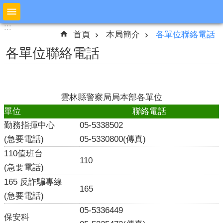
跳到主要內容區塊
:::
:::
進
首頁
本局簡介
各單位聯絡電話
階
搜
各單位聯絡電話
尋
雲林縣警察局局本部各單位
公
單位
聯絡電話
布
欄
勤務指揮中心
05-5338502
(急要電話)
05-5330800
(
傳真
)
本
110值班台
局
110
簡
(急要電話)
介
165 反詐騙專線
165
(急要電話)
預
防
05-5336449
保安科
宣