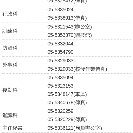
05-5325472(傳真)
導
05-5335024
行政科
民
05-5338913(傳真)
意
05-5321543(辦公室)
訓練科
廣
05-5353370(體技館)
場
05-5332044
防治科
便
05-5354790
民
05-5329033
服
外事科
05-5329033(核發作業傳真)
務
05-5335094
政
05-5323153
府
後勤科
05-5348147(車庫)
公
05-5340678(傳真)
開
資
05-5320259
鑑識科
訊
05-5320229(傳真)
主任秘書
05-5336121(局員辦公室)
主