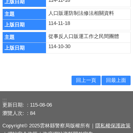
114-11-18
導
人口販運防制法修法相關資料
民
114-11-18
意
廣
從事反人口販運工作之民間團體
場
114-10-30
便
民
服
務
回上一頁
回最上面
政
府
公
:::
開
更新日期:
115-08-06
資
瀏覽人次:
84
訊
Copyright© 2025雲林縣警察局版權所有｜
隱私權保護政策
主