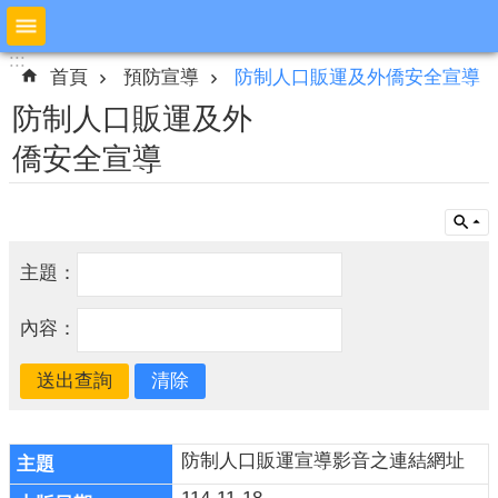
跳到主要內容區塊
:::
:::
進
首頁
預防宣導
防制人口販運及外僑安全宣導
階
搜
防制人口販運及外
尋
僑安全宣導
公
布
主題：
欄
本
內容：
局
簡
介
預
防制人口販運宣導影音之連結網址
防
宣