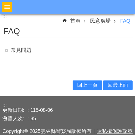
跳到主要內容區塊
:::
:::
進
首頁
民意廣場
FAQ
階
搜
FAQ
尋
常見問題
公
布
欄
回上一頁
回最上面
本
局
簡
:::
介
更新日期:
115-08-06
瀏覽人次:
95
預
防
Copyright© 2025雲林縣警察局版權所有｜
隱私權保護政策
宣