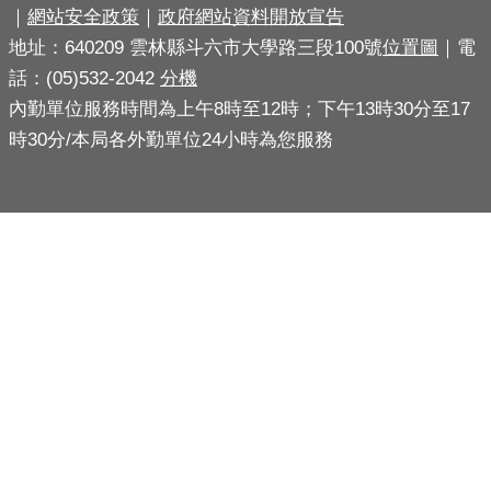
｜
網站安全政策
｜
政府網站資料開放宣告
導
地址：640209 雲林縣斗六市大學路三段100號
位置圖
｜電
民
話：(05)532-2042
分機
意
內勤單位服務時間為上午8時至12時；下午13時30分至17
廣
時30分/本局各外勤單位24小時為您服務
場
便
民
服
務
政
府
公
開
資
訊
主