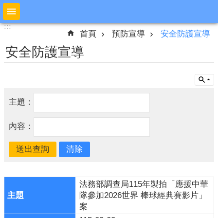
跳到主要內容區塊
:::
:::
進
首頁
預防宣導
安全防護宣導
階
搜
安全防護宣導
尋
公
主題：
布
欄
內容：
本
局
簡
介
法務部調查局115年製拍「應援中華
預
隊參加2026世界 棒球經典賽影片」
防
案
宣