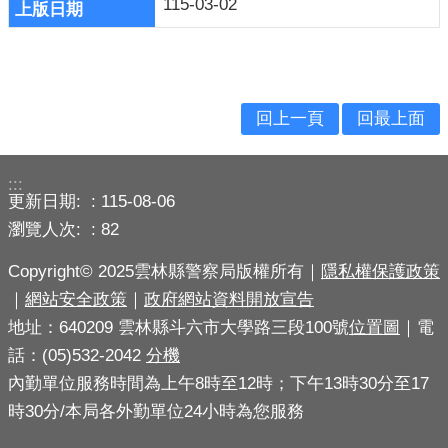
115-03-02
導
民
意
廣
回上一頁
回最上面
場
便
:::
民
更新日期:
115-08-06
服
瀏覽人次:
82
務
Copyright© 2025雲林縣警察局版權所有｜
隱私權保護政策
政
｜
網站安全政策
｜
政府網站資料開放宣告
府
公
地址：640209 雲林縣斗六市大學路三段100號
位置圖
｜電
開
話：(05)532-2042
分機
資
內勤單位服務時間為上午8時至12時；下午13時30分至17
訊
時30分/本局各外勤單位24小時為您服務
主