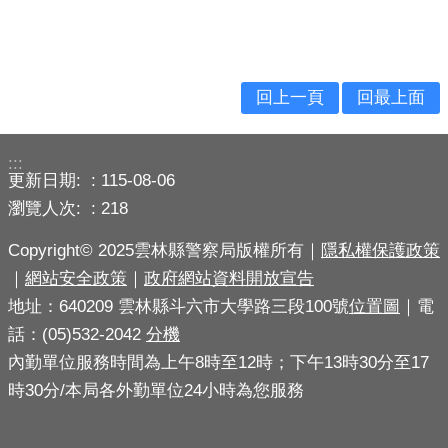
長前陣子有幫忙安裝「雲林警政App」，「雲林警政
App」有提供雲林縣警察局各單位導航功能，透過「雲林
警政App」 服務據點功能，引導迷路民眾找到當地的樟湖
回上一頁
回最上面
派出所，成功協助迷路民眾脫困。
:::
更新日期:
115-08-06
瀏覽人次:
218
Copyright© 2025雲林縣警察局版權所有｜
隱私權保護政策
｜
網站安全政策
｜
政府網站資料開放宣告
地址：640209 雲林縣斗六市大學路三段100號
位置圖
｜電
話：(05)532-2042
分機
內勤單位服務時間為上午8時至12時；下午13時30分至17
時30分/本局各外勤單位24小時為您服務