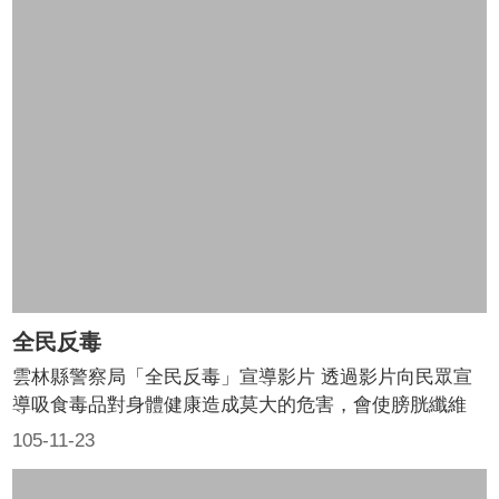
全民反毒
雲林縣警察局「全民反毒」宣導影片 透過影片向民眾宣
導吸食毒品對身體健康造成莫大的危害，會使膀胱纖維
化，並出現頻尿、血尿、腹部疼痛等症狀，嚴重者甚至需
105-11-23
換裝人工膀胱，包尿布過日，請勇敢拒絕毒品！！