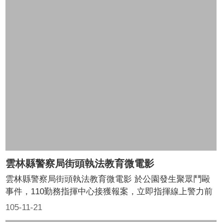
開攻堅及逮捕行動，順利偵破毒窟，並進一步逮捕毒品交
易，有效遏止毒品氾濫。 該名高中生的姐姐為現職女
警，在其移送至法院時，特地至法院門口規勸其向善，不
可再胡作非為，該名高中生亦向其姐姐表達其向善決心。
本劇演員均由雲林縣警察局及虎尾分局同仁擔剛，大成商
工教官協助客串演出，並請導演陳寅駿指導拍攝，過程寫
實逼真，宣導反毒成效良好。
雲林縣警察局街頭執法教育微電影
雲林縣警察局街頭執法教育微電影 於公園發生聚眾鬥毆
事件，110勤務指揮中心接獲報案，立即指揮線上警力前
往處理，因鬥毆人數眾多，後續調派其他警力支援，到達
105-11-21
現場加以制止。 員警在處理傷害、公然污辱或毀損等案