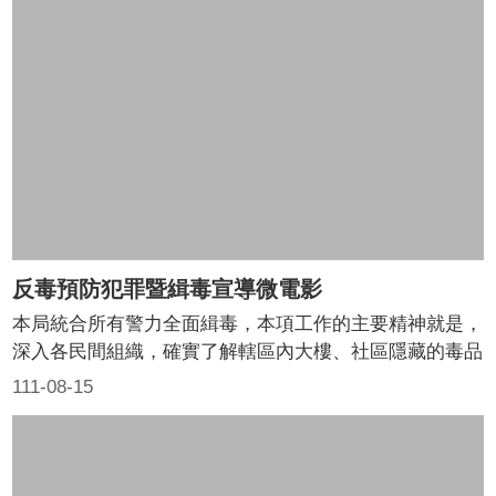
導
民
意
廣
場
便
民
服
務
反毒預防犯罪暨緝毒宣導微電影
政
本局統合所有警力全面緝毒，本項工作的主要精神就是，
府
深入各民間組織，確實了解轄區內大樓、社區隱藏的毒品
公
問題，積極拓展毒品的來源，建立反毒通報網，徹底溯源
開
111-08-15
毒品藥頭，確實將藥頭從民眾居住的環境清出，並確實將
資
查緝結果告知居住民眾，將居住環境中的危害清除，查緝
訊
成效反饋社區，讓全民參與。
主