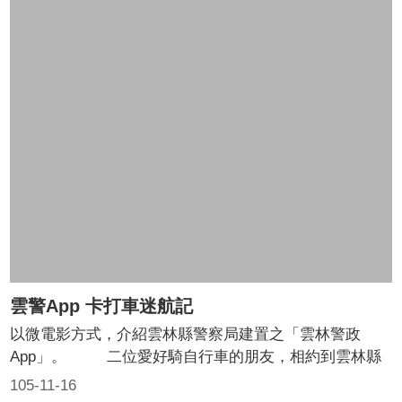
件，認為屬於告訴乃論，未依現行犯逮捕移送，以致造成
負面輿情發酵。依據司法院第2505號解釋：「告訴乃論
之現行犯，不論何人均得依刑事訴訟法第八十八條第一項
之規定，逕行逮捕」，因此逮捕現行犯，當事人雖不願告
訴，仍應經檢察官許可，始得不予移送。
雲警App 卡打車迷航記
以微電影方式，介紹雲林縣警察局建置之「雲林警政
App」。 二位愛好騎自行車的朋友，相約到雲林縣
古坑山區騎自行車運動，因受沿路山區美景吸引，未注意
105-11-16
騎到山區小路中而迷路，其中一位朋友突然想到自行車店