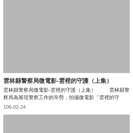
題
專
區
影
音
出
版
品
相
關
雲林縣警察局微電影-雲裡的守護（上集）
連
結
雲林縣警察局微電影-雲裡的守護（上集） 雲林縣警
察局為展現警察工作的辛勞，拍攝微電影「雲裡的守
護」， 由偵查隊長劉丁心、巡官王士銘等人演出，透過
106-02-24
電影視角描述警察為民眾排解糾紛、處理事故、交通疏
導、守護農民、婦幼等劇情，呈現警察與人民密不可分的
關係，讓民眾看見警察為民服務的辛勞，感受波麗士的熱