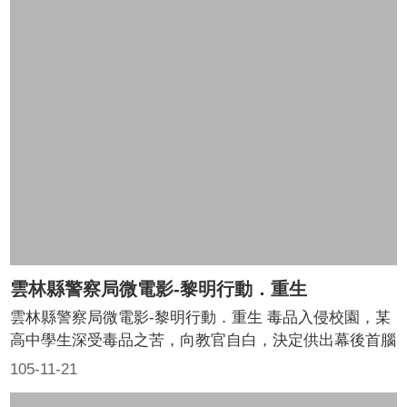
雲林縣警察局微電影-黎明行動．重生
雲林縣警察局微電影-黎明行動．重生 毒品入侵校園，某
高中學生深受毒品之苦，向教官自白，決定供出幕後首腦
及毒販大本營，經教官向雲林縣警察局虎尾分局通報，該
105-11-21
名高中生向警方提供各項情資，虎尾分局隨即規劃勤務展