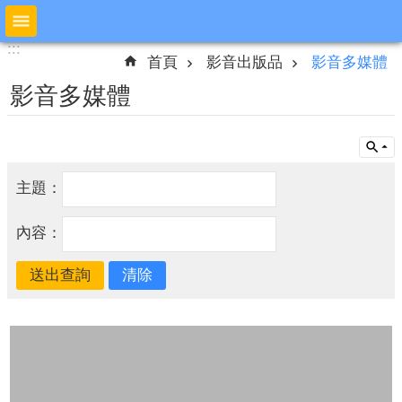
跳到主要內容區塊
:::
:::
進
首頁
影音出版品
影音多媒體
階
搜
影音多媒體
尋
公
主題：
布
欄
內容：
本
局
簡
介
預
防
宣