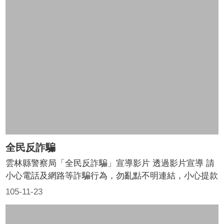
情與熱血。 片中除了演出警察同仁們平時的各項勤
務外，更介紹針對雲林農業首都特色，所提供的各項在地
化服務。農忙時加強防竊巡邏，保護農民身家財產，或是
年長者自願指紋捺印之服務，協助失智老人返家等，在在
顯現出警察與人民間密不可分的關係，就像是雲林的守護
者，守護著這片美麗的家園。 希望透過本部微電影，加
深大家對警察工作及這片土地的認同感，歡迎民眾點閱觀
賞，民眾的支持，就是警察同仁最大的後盾，透過您的實
際行動，讓我們一起守護雲林----這片美麗的家園！
全民反詐騙
雲林縣警察局「全民反詐騙」宣導影片 透過影片宣導 請
小心電話及網路等詐騙行為，勿亂點不明連結，小心提款
機操作。 並宣導防範被騙秘訣： 1.勿存貪念 2.按址求證
105-11-23
3.不洩漏個資 4.不輕易匯款 5.慎思、明辨、勿急躁