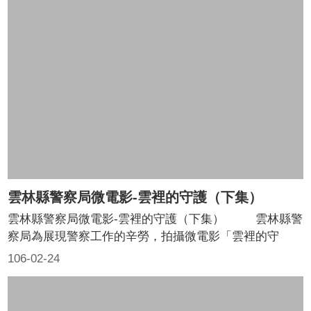
情與熱血。 片中除了演出警察同仁們平時的各項勤
務外，更介紹針對雲林農業首都特色，所提供的各項在地
化服務。農忙時加強防竊巡邏，保護農民身家財產，或是
年長者自願指紋捺印之服務，協助失智老人返家等，在在
顯現出警察與人民間密不可分的關係，就像是雲林的守護
者，守護著這片美麗的家園。 希望透過本部微電影，加
深大家對警察工作及這片土地的認同感，歡迎民眾點閱觀
賞，民眾的支持，就是警察同仁最大的後盾，透過您的實
際行動，讓我們一起守護雲林----這片美麗的家園！
雲林縣警察局微電影-雲裡的守護（下集）
雲林縣警察局微電影-雲裡的守護（下集） 雲林縣警
察局為展現警察工作的辛勞，拍攝微電影「雲裡的守
護」， 由偵查隊長劉丁心、巡官王士銘等人演出，透過
106-02-24
電影視角描述警察為民眾排解糾紛、處理事故、交通疏
導、守護農民、婦幼等劇情，呈現警察與人民密不可分的
關係，讓民眾看見警察為民服務的辛勞，感受波麗士的熱