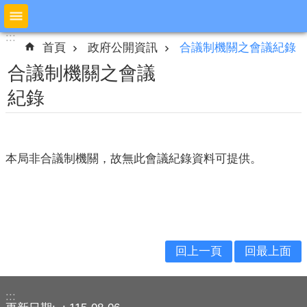
跳到主要內容區塊
:::
:::
進
首頁
政府公開資訊
合議制機關之會議紀錄
階
搜
合議制機關之會議
尋
紀錄
公
布
本局非合議制機關，故無此會議紀錄資料可提供。
欄
本
局
簡
介
回上一頁
回最上面
預
防
:::
宣