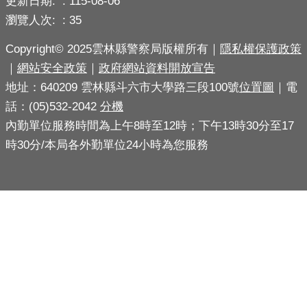
更新日期:
115-08-06
導
瀏覽人次:
35
民
Copyright© 2025雲林縣警察局版權所有｜
隱私權保護政策
意
｜
網站安全政策
｜
政府網站資料開放宣告
廣
地址：640209 雲林縣斗六市大學路三段100號
位置圖
｜電
場
話：(05)532-2042
分機
便
內勤單位服務時間為上午8時至12時；下午13時30分至17
民
時30分/本局各外勤單位24小時為您服務
服
務
政
府
公
開
資
訊
主