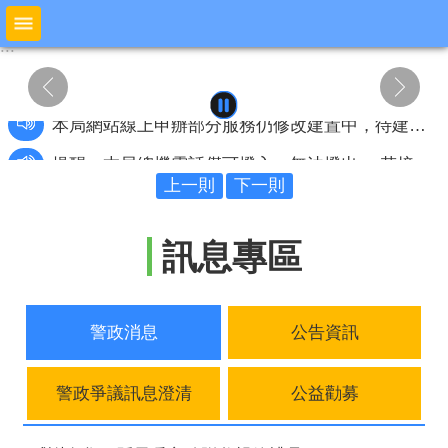
跳到主要內容區塊
:::
:::
進
階
搜
尋
提醒：本局總機電話僅可撥入、無法撥出 ，若接獲來電顯示為本局總機電話號碼05-5322042，即為詐騙電話；若接獲疑似詐騙電話， 請撥打「165反詐騙諮詢專線」或「110報案電話」查詢。
本局網站線上申辦部分服務仍修改建置中，待建置完成後再行重啟服務，期間如需各項警政相關服務，請撥打110電話或逕洽本局所屬各警察單位辦理，造成不變敬請見諒。
上一則
下一則
公
布
訊息專區
欄
本
局
警政消息
公告資訊
簡
介
警政爭議訊息澄清
公益勸募
預
防
宣