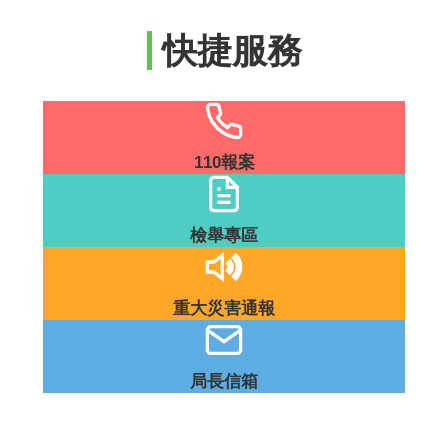
題
專
快捷服務
區
影
音
出
版
110報案
品
相
檢舉專區
關
連
結
重大災害通報
局長信箱