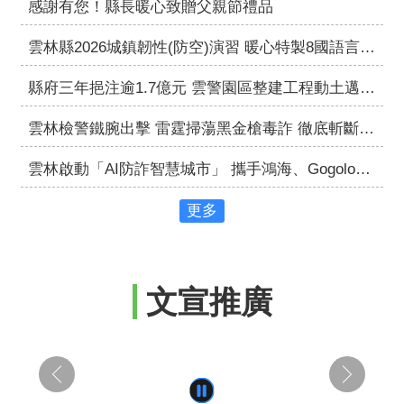
感謝有您！縣長暖心致贈父親節禮品
導
雲林縣2026城鎮韌性(防空)演習 暖心特製8國語言宣導短片，多元族群貼心服務!
民
意
縣府三年挹注逾1.7億元 雲警園區整建工程動土邁向智慧警政新里程
廣
場
雲林檢警鐵腕出擊 雷霆掃蕩黑金槍毒詐 徹底斬斷黑幫金脈！
便
雲林啟動「AI防詐智慧城市」 攜手鴻海、Gogolook打造AI對抗AI防詐模型
民
服
更多
務
政
府
公
文宣推廣
開
資
訊
主