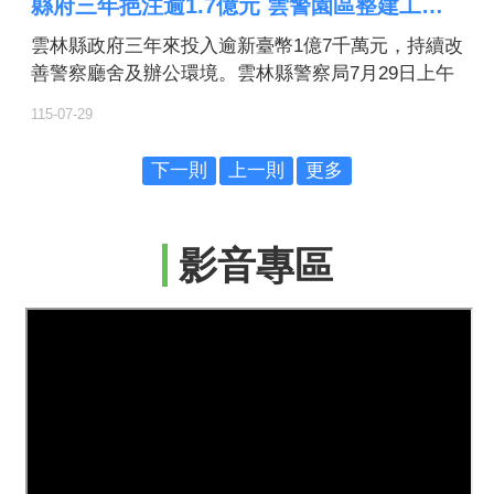
縣府三年挹注逾1.7億元 雲警園區整建工程動土邁向智慧警政新里程
雲林縣政府三年來投入逾新臺幣1億7千萬元，持續改
善警察廳舍及辦公環境。雲林縣警察局7月29日上午
舉行園區整建工程動土祈福典禮，象徵雲林警政正式
115-07-29
邁向「安全廳舍、智慧警政」的新里程碑。
下一則
上一則
更多
影音專區