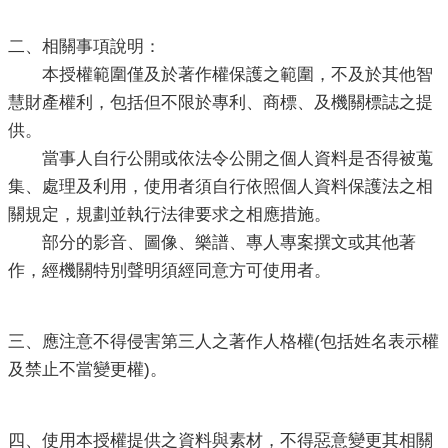
題
宣
二、相關事項說明：
導
本授權範圍僅及於著作權保護之範圍，不及於其他智
民
慧財產權利，包括但不限於專利、商標、及機關標誌之提
意
供。
廣
場
當事人自行公開或依法令公開之個人資料是否得被蒐
集、處理及利用，使用者須自行依照個人資料保護法之相
便
關規定，規劃並執行法律要求之相應措施。
民
部分的影音、圖像、樂譜、專人專案撰文或其他著
服
務
作，經機關特別聲明須經同意方可使用者。
政
府
三、應注意不得侵害第三人之著作人格權(包括姓名表示權
資
及禁止不當變更權)。
訊
公
開
四、使用本授權提供之資料與素材，不得惡意變更其相關