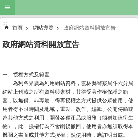
跳到主要內容區塊
:::
進
:::
階
首頁
網站導覽
政府網站資料開放宣告
搜
尋
政府網站資料開放宣告
公
一、授權方式及範圍
布
為利各界廣為利用網站資料，雲林縣警察局斗六分局
欄
網站上刊載之所有資料與素材，其得受著作權保護之範
機
圍，以無償、非專屬，得再授權之方式提供公眾使用，使
關
用者得不限時間及地域，重製、改作、編輯、公開傳輸或
簡
為其他方式之利用，開發各種產品或服務（簡稱加值衍生
介
物），此一授權行為不會嗣後撤回，使用者亦無須取得本
主
機關之書面或其他方式授權；然使用時，應註明出處。