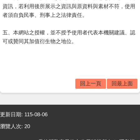
主
資訊，若利用後所展示之資訊與原資料與素材不符，使用
題
者須自負民事、刑事上之法律責任。
專
區
五、本網站之授權，並不授予使用者代表本機關建議、認
影
可或贊同其加值衍生物之地位。
音
出
版
品
相
回上一頁
回最上面
關
連
結
:::
更新日期:
115-08-06
瀏覽人次:
20